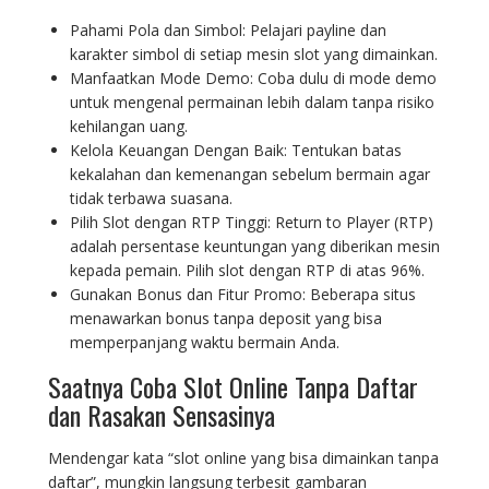
Pahami Pola dan Simbol: Pelajari payline dan
karakter simbol di setiap mesin slot yang dimainkan.
Manfaatkan Mode Demo: Coba dulu di mode demo
untuk mengenal permainan lebih dalam tanpa risiko
kehilangan uang.
Kelola Keuangan Dengan Baik: Tentukan batas
kekalahan dan kemenangan sebelum bermain agar
tidak terbawa suasana.
Pilih Slot dengan RTP Tinggi: Return to Player (RTP)
adalah persentase keuntungan yang diberikan mesin
kepada pemain. Pilih slot dengan RTP di atas 96%.
Gunakan Bonus dan Fitur Promo: Beberapa situs
menawarkan bonus tanpa deposit yang bisa
memperpanjang waktu bermain Anda.
Saatnya Coba Slot Online Tanpa Daftar
dan Rasakan Sensasinya
Mendengar kata “slot online yang bisa dimainkan tanpa
daftar”, mungkin langsung terbesit gambaran