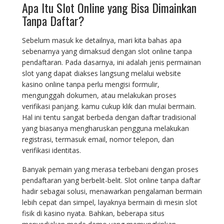
Apa Itu Slot Online yang Bisa Dimainkan
Tanpa Daftar?
Sebelum masuk ke detailnya, mari kita bahas apa
sebenarnya yang dimaksud dengan slot online tanpa
pendaftaran. Pada dasarnya, ini adalah jenis permainan
slot yang dapat diakses langsung melalui website
kasino online tanpa perlu mengisi formulir,
mengunggah dokumen, atau melakukan proses
verifikasi panjang. kamu cukup klik dan mulai bermain.
Hal ini tentu sangat berbeda dengan daftar tradisional
yang biasanya mengharuskan pengguna melakukan
registrasi, termasuk email, nomor telepon, dan
verifikasi identitas.
Banyak pemain yang merasa terbebani dengan proses
pendaftaran yang berbelit-belit. Slot online tanpa daftar
hadir sebagai solusi, menawarkan pengalaman bermain
lebih cepat dan simpel, layaknya bermain di mesin slot
fisik di kasino nyata. Bahkan, beberapa situs