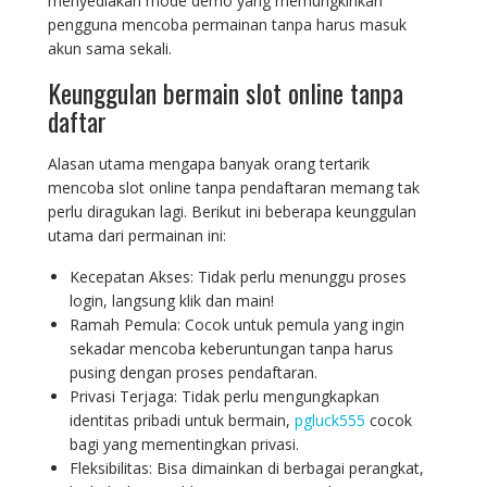
menyediakan mode demo yang memungkinkan
pengguna mencoba permainan tanpa harus masuk
akun sama sekali.
Keunggulan bermain slot online tanpa
daftar
Alasan utama mengapa banyak orang tertarik
mencoba slot online tanpa pendaftaran memang tak
perlu diragukan lagi. Berikut ini beberapa keunggulan
utama dari permainan ini:
Kecepatan Akses: Tidak perlu menunggu proses
login, langsung klik dan main!
Ramah Pemula: Cocok untuk pemula yang ingin
sekadar mencoba keberuntungan tanpa harus
pusing dengan proses pendaftaran.
Privasi Terjaga: Tidak perlu mengungkapkan
identitas pribadi untuk bermain,
pgluck555
cocok
bagi yang mementingkan privasi.
Fleksibilitas: Bisa dimainkan di berbagai perangkat,