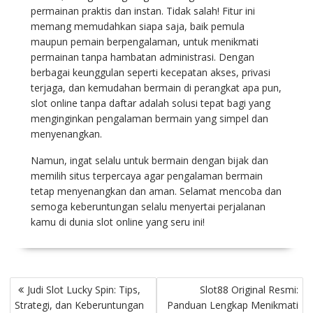
permainan praktis dan instan. Tidak salah! Fitur ini
memang memudahkan siapa saja, baik pemula
maupun pemain berpengalaman, untuk menikmati
permainan tanpa hambatan administrasi. Dengan
berbagai keunggulan seperti kecepatan akses, privasi
terjaga, dan kemudahan bermain di perangkat apa pun,
slot online tanpa daftar adalah solusi tepat bagi yang
menginginkan pengalaman bermain yang simpel dan
menyenangkan.
Namun, ingat selalu untuk bermain dengan bijak dan
memilih situs terpercaya agar pengalaman bermain
tetap menyenangkan dan aman. Selamat mencoba dan
semoga keberuntungan selalu menyertai perjalanan
kamu di dunia slot online yang seru ini!
Post
Judi Slot Lucky Spin: Tips,
Slot88 Original Resmi:
navigation
Strategi, dan Keberuntungan
Panduan Lengkap Menikmati