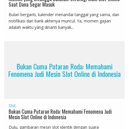
Saat Dana Segar Masuk
Bulan berganti, kalender menandai tanggal yang sama, dan
notifikasi dari bank akhirnya muncul. Ya, momen gajian
adalah waktu yang dinanti banyak...
Bukan Cuma Putaran Roda: Memahami
Fenomena Judi Mesin Slot Online di Indonesia
Slot
Bukan Cuma Putaran Roda: Memahami Fenomena Judi
Mesin Slot Online di Indonesia
Dulu, gambaran mesin slot identik dengan suara